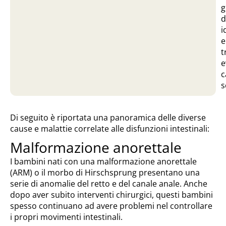
g
d
i
e
t
e
c
s
Di seguito è riportata una panoramica delle diverse
cause e malattie correlate alle disfunzioni intestinali:
Malformazione anorettale
I bambini nati con una malformazione anorettale
(ARM) o il morbo di Hirschsprung presentano una
serie di anomalie del retto e del canale anale. Anche
dopo aver subito interventi chirurgici, questi bambini
spesso continuano ad avere problemi nel controllare
i propri movimenti intestinali.