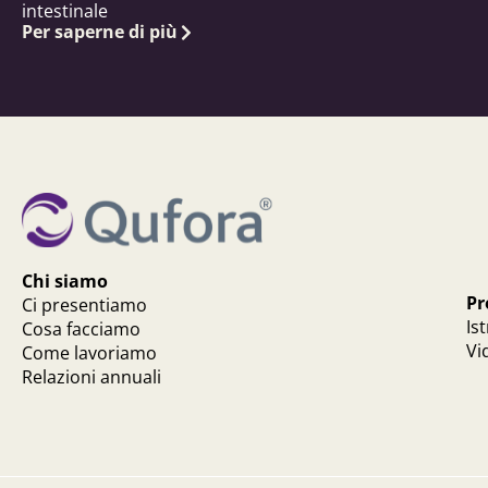
intestinale
Per saperne di più
Chi siamo
Pr
Ci presentiamo
Is
Cosa facciamo
Vi
Come lavoriamo
Relazioni annuali