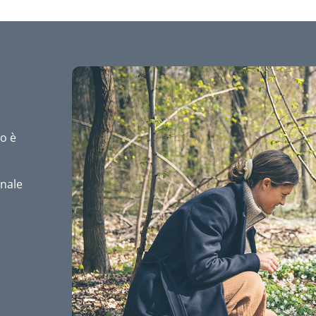
o è
inale