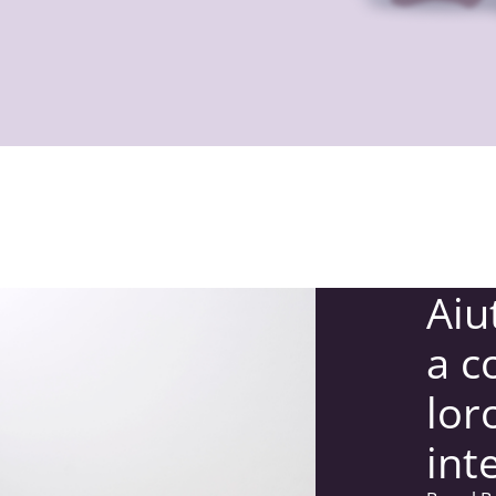
Aiu
a c
lor
int