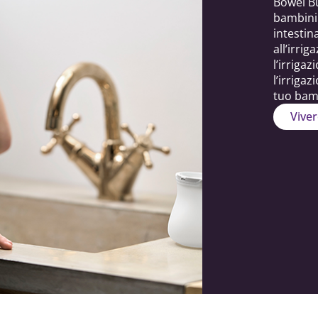
Bowel Bu
bambini 
intestin
all’irri
l’irrig
l’irriga
tuo bam
Viver