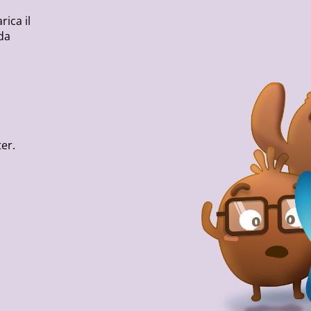
rica il
da
er.