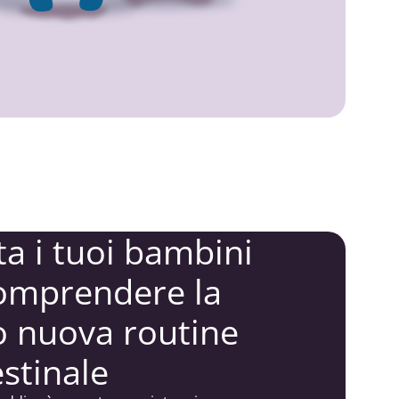
ta i tuoi bambini
omprendere la
o nuova routine
estinale